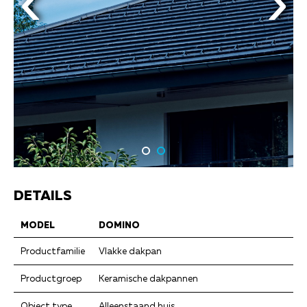
DETAILS
MODEL
DOMINO
Productfamilie
Vlakke dakpan
Productgroep
Keramische dakpannen
Object type
Alleenstaand huis