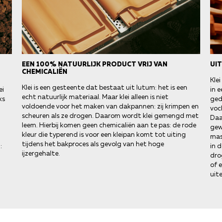
EEN 100% NATUURLIJK PRODUCT VRIJ VAN
UI
CHEMICALIËN
Kle
Klei is een gesteente dat bestaat uit lutum: het is een
in 
ei
echt natuurlijk materiaal. Maar klei alleen is niet
ged
ks
voldoende voor het maken van dakpannen: zij krimpen en
voc
scheuren als ze drogen. Daarom wordt klei gemengd met
Daa
leem. Hierbij komen geen chemicaliën aan te pas: de rode
gew
kleur die typerend is voor een kleipan komt tot uiting
mas
tijdens het bakproces als gevolg van het hoge
in 
:
ijzergehalte.
dro
of 
uite