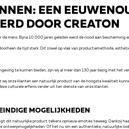
NNEN: EEN EEUWENOU
EERD DOOR CREATON
r de mens. Bijna 10.000 jaren geleden werd de nood aan bescherming en
doorheen de tijd sterk. Dit zowel op vlak van productiemethode, esthetie
geving te kunnen bieden, zijn wij al meer dan 130 jaar bezig met het v
ij onze klanten een natuurlijk product van de hoogste kwaliteit kunne
e culturele erfenis verder uit ten dienste van onze klanten.
NEINDIGE MOGELIJKHEDEN
ngt dit natuurlijke product telkens opnieuw emoties teweeg. Dankzij haa
e ontwerpmogelijkheden. Of het nu om een authentieke, natuurlijke loo