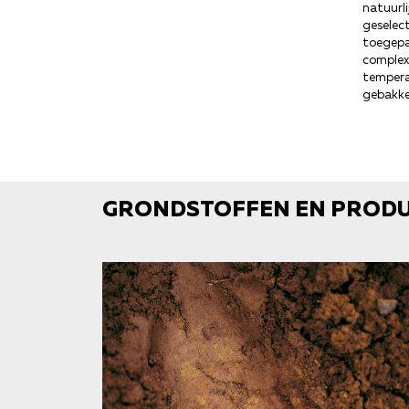
natuurli
geselec
toegepa
complex
tempera
gebakke
GRONDSTOFFEN EN PRODU