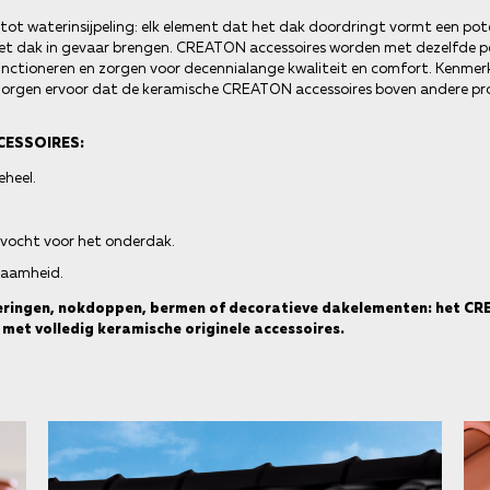
 tot waterinsijpeling: elk element dat het dak doordringt vormt een pot
 het dak in gevaar brengen. CREATON accessoires worden met dezelfde pe
unctioneren en zorgen voor decennialange kwaliteit en comfort. Kenmer
zorgen ervoor dat de keramische CREATON accessoires boven andere pr
CESSOIRES:
eheel.
 vocht voor het onderdak.
zaamheid.
oeringen, nokdoppen, bermen of decoratieve dakelementen: het C
met volledig keramische originele accessoires.