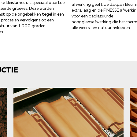
jke kleislurries uit speciaal daartoe
afwerking geeft de dakpan kleur 
teerde groeves. Deze worden
extra laag en de FINESSE afwerki
st op de ongebakken tegel in een
voor een geglazuurde
 proces en vervolgens op een
hoogglansafwerking die bescher
tuur van 1.000 graden
alle weers- en natuurinvloeden.
n.
CTIE