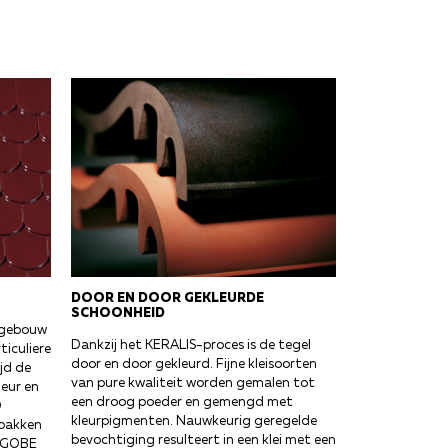
DOOR EN DOOR GEKLEURDE
SCHOONHEID
h gebouw
Dankzij het KERALIS-proces is de tegel
ticuliere
door en door gekleurd. Fijne kleisoorten
jd de
van pure kwaliteit worden gemalen tot
leur en
een droog poeder en gemengd met
D
kleurpigmenten. Nauwkeurig geregelde
bakken
bevochtiging resulteert in een klei met een
ENGOBE