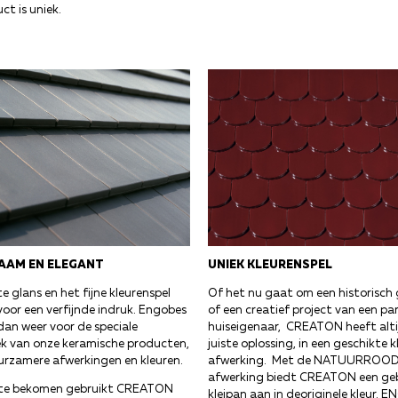
ct is uniek.
UNIEK KLEURENSPEL
AAM EN ELEGANT
Of het nu gaat om een historisc
 glans en het fijne kleurenspel
of een creatief project van een par
oor een verfijnde indruk. Engobes
huiseigenaar, CREATON heeft alti
dan weer voor de speciale
juiste oplossing, in een geschikte k
ek van onze keramische producten,
afwerking. Met de NATUURROO
rzamere afwerkingen en kleuren.
afwerking biedt CREATON een ge
te bekomen gebruikt CREATON
kleipan aan in deoriginele kleur. 