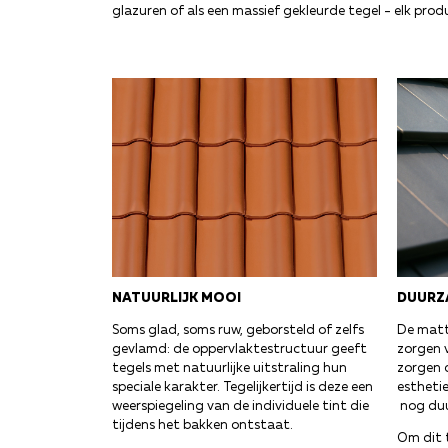
glazuren of als een massief gekleurde tegel - elk produ
DUURZ
NATUURLIJK MOOI
De matte
Soms glad, soms ruw, geborsteld of zelfs
zorgen v
gevlamd: de oppervlaktestructuur geeft
zorgen 
tegels met natuurlijke uitstraling hun
estheti
speciale karakter. Tegelijkertijd is deze een
nog duu
weerspiegeling van de individuele tint die
tijdens het bakken ontstaat.
Om dit 