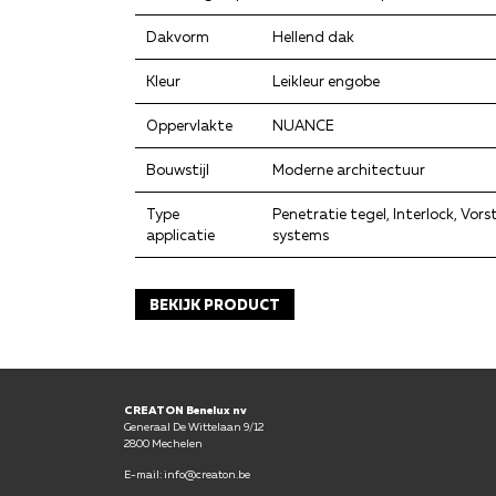
Dakvorm
Hellend dak
Kleur
Leikleur engobe
Oppervlakte
NUANCE
Bouwstijl
Moderne architectuur
Type
Penetratie tegel, Interlock, Vor
applicatie
systems
BEKIJK PRODUCT
CREATON Benelux nv
Generaal De Wittelaan 9/12
2800 Mechelen
E-mail: info@creaton.be